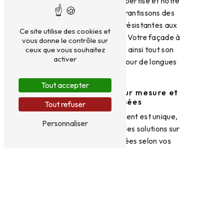
œuvre. Grâce à notre expertise et notre
souci du détail, nous garantissons des
prestations durables et résistantes aux
Ce site utilise des cookies et
intempéries et au temps. Votre façade à
vous donne le contrôle sur
Montbéliard retrouvera ainsi tout son
ceux que vous souhaitez
activer
éclat et sa robustesse pour de longues
années.
Tout accepter
Des interventions sur mesure et
personnalisées
Tout refuser
Parce que chaque bâtiment est unique,
Personnaliser
DM FACADES propose des solutions sur
mesure et personnalisées selon vos
besoins et votre budget. Que vous soyez
un particulier, un professionnel ou une
copropriété à Montbéliard, notre
entreprise s'adapte à votre projet et
vous assure un accompagnement
personnalisé et attentif à chacune de