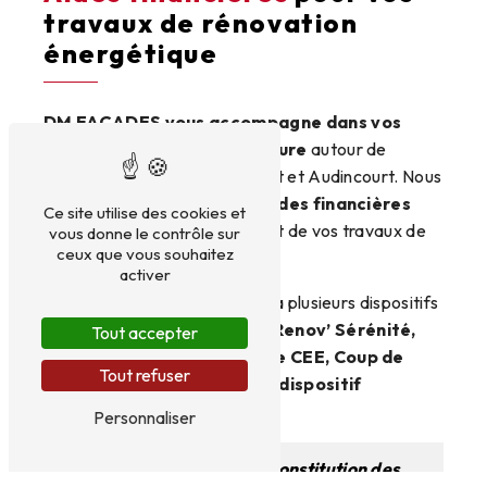
travaux de rénovation
énergétique
DM FAÇADES vous accompagne dans vos
travaux d’isolation extérieure
autour de
Montbéliard, Héricourt, Belfort et Audincourt. Nous
vous aidons à
profiter des aides financières
Ce site utilise des cookies et
disponibles pour réduire le coût de vos travaux de
vous donne le contrôle sur
ceux que vous souhaitez
rénovation énergétique.
activer
Nos prestations sont éligibles à plusieurs dispositifs
:
MaPrimeRenov’, MaPrimeRenov’ Sérénité,
Tout accepter
Éco-prêt à taux zéro, Prime CEE, Coup de
Tout refuser
pouce isolation
ou encore le
dispositif
Denormandie
.
Personnaliser
Nous vous guidons dans
la constitution des