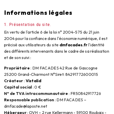
Informations légales
1. Présentation du site.
En vertu de l'article 6 de la loi n° 2004-575 du 21 juin
2004 pour la confiance dans l'économie numérique, il est
précisé aux utilisateurs du site
dmfacades.fr
l'identité
des différents intervenants dans le cadre de sa réalisation
et de son suivi :
Propriétaire
: DM FACADES 42 Rue de Gascogne
25200 Grand-Charmont N°Siret: 84291772600015
Créateur
:
Vistalid
Capital social
: 0 €
N° de TVA intracommunautaire
: FR50842917726
Responsable publication
: DM FACADES –
dmfacade@laposte.net
Hébergeur
: OVH – 2 rue Kellermann - 59100 Roubaix -