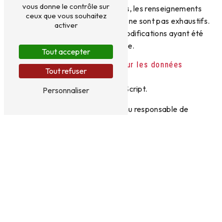
vous donne le contrôle sur
susceptibles d’évoluer. Par ailleurs, les renseignements
ceux que vous souhaitez
figurant sur le site
dmfacades.fr
ne sont pas exhaustifs.
activer
Ils sont donnés sous réserve de modifications ayant été
apportées depuis leur mise en ligne.
Tout accepter
4. Limitations contractuelles sur les données
Tout refuser
techniques.
Le site utilise la technologie JavaScript.
Personnaliser
Le site Internet ne pourra être tenu responsable de
dommages matériels liés à l’utilisation du site. De plus,
l’utilisateur du site s’engage à accéder au site en utilisant
un matériel récent, ne contenant pas de virus et avec un
navigateur de dernière génération mis-à-jour
5. Propriété intellectuelle et contrefaçons.
DM FACADES est propriétaire des droits de propriété
intellectuelle ou détient les droits d’usage sur tous les
éléments accessibles sur le site, notamment les textes,