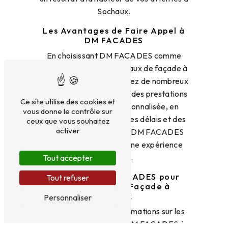
Sochaux.
Les Avantages de Faire Appel à
DM FACADES
En choisissant DM FACADES comme
partenaire pour vos travaux de façade à
Sochaux, vous bénéficierez de nombreux
avantages. De la qualité des prestations
Ce site utilise des cookies et
à la relation client personnalisée, en
vous donne le contrôle sur
passant par le respect des délais et des
ceux que vous souhaitez
activer
contraintes techniques, DM FACADES
s'engage à vous offrir une expérience
sans faille.
Tout accepter
Contactez DM FACADES pour
Tout refuser
Votre Projet de Façade à
Sochaux
Personnaliser
Pour obtenir plus d'informations sur les
services proposés par DM FACADES à