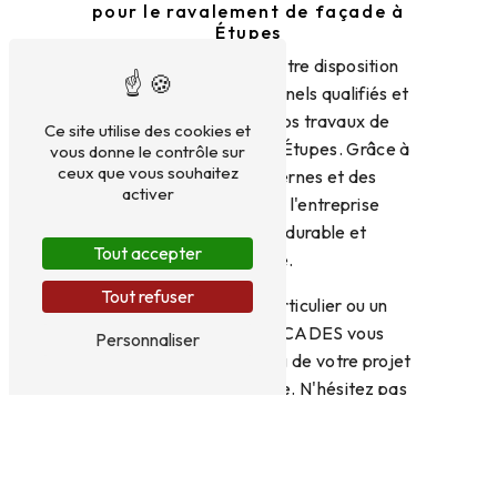
pour le ravalement de façade à
Étupes
DM FACADES met à votre disposition
une équipe de professionnels qualifiés et
sérieux pour réaliser vos travaux de
Ce site utilise des cookies et
ravalement de façade à Étupes. Grâce à
vous donne le contrôle sur
ceux que vous souhaitez
des techniques modernes et des
activer
matériaux de qualité, l'entreprise
garantit un résultat durable et
Tout accepter
esthétique.
Tout refuser
Que vous soyez un particulier ou un
professionnel, DM FACADES vous
Personnaliser
accompagne tout au long de votre projet
de ravalement de façade. N'hésitez pas
à les contacter au 03 81 93 89 58 pour
obtenir un devis personnalisé et des
conseils avisés.