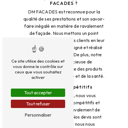
FACADES ?
DM FACADES est reconnue pour la
qualité de ses prestations et son savoir-
faire inégalé en matière de ravalement
de façade. Nous mettons un point
d'honneur à satisfaire nos clients en leur
fournissant un travail soigné et réalisé
dans les règles de l'art. De plus, notre
Ce site utilise des cookies et
entreprise est soucieuse de
vous donne le contrôle sur
l'environnement et utilise des produits
ceux que vous souhaitez
respectueux de la nature et de la santé.
activer
Des tarifs compétitifs
Tout accepter
Chez DM FACADES, nous vous
proposons des tarifs compétitifs et
Tout refuser
transparents pour le ravalement de
Personnaliser
façade à Valentigney. Nos devis sont
clairs et détaillés, et nous nous